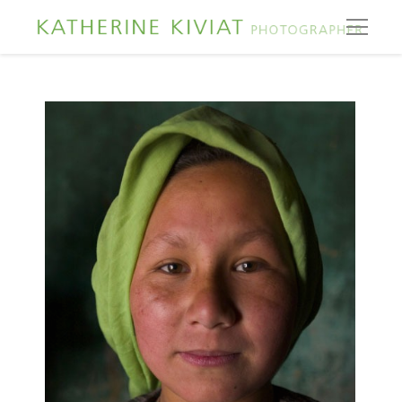
1jizy26g uf1ags02 3z86qm 011